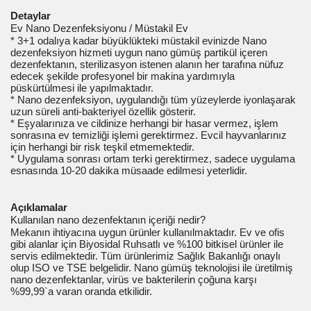
Detaylar
Ev Nano Dezenfeksiyonu / Müstakil Ev
* 3+1 odalıya kadar büyüklükteki müstakil evinizde Nano
dezenfeksiyon hizmeti uygun nano gümüş partikül içeren
dezenfektanın, sterilizasyon istenen alanın her tarafına nüfuz
edecek şekilde profesyonel bir makina yardımıyla
püskürtülmesi ile yapılmaktadır.
* Nano dezenfeksiyon, uygulandığı tüm yüzeylerde iyonlaşarak
uzun süreli anti-bakteriyel özellik gösterir.
* Eşyalarınıza ve cildinize herhangi bir hasar vermez, işlem
sonrasına ev temizliği işlemi gerektirmez. Evcil hayvanlarınız
için herhangi bir risk teşkil etmemektedir.
* Uygulama sonrası ortam terki gerektirmez, sadece uygulama
esnasında 10-20 dakika müsaade edilmesi yeterlidir.
Açıklamalar
Kullanılan nano dezenfektanın içeriği nedir?
Mekanın ihtiyacına uygun ürünler kullanılmaktadır. Ev ve ofis
gibi alanlar için Biyosidal Ruhsatlı ve %100 bitkisel ürünler ile
servis edilmektedir. Tüm ürünlerimiz Sağlık Bakanlığı onaylı
olup ISO ve TSE belgelidir. Nano gümüş teknolojisi ile üretilmiş
nano dezenfektanlar, virüs ve bakterilerin çoğuna karşı
%99,99`a varan oranda etkilidir.