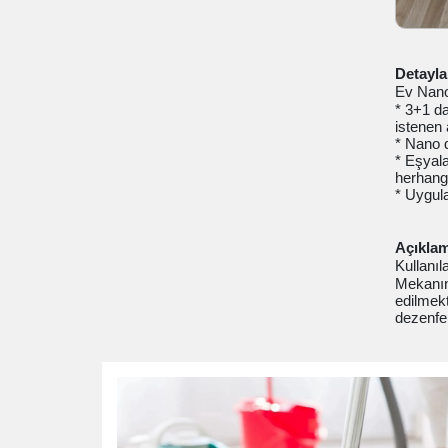
Detayla
Ev Nano
* 3+1 d
istenen 
* Nano d
* Eşyala
herhangi
* Uygul
Açıklam
Kullanıl
Mekanın 
edilmekt
dezenfek