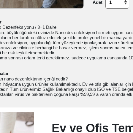
Adet
r
 Dezenfeksiyonu / 3+1 Daire
aire büyüklüğündeki evinizde Nano dezenfeksiyon hizmeti uygun nano 
alanın her tarafına nüfuz edecek şekilde profesyonel bir makina yard
ezenfeksiyon, uygulandığı tüm yüzeylerde iyonlaşarak uzun süreli anti
rınıza ve cildinize herhangi bir hasar vermez, işlem sonrasına ev temi
 bir risk teşkil etmemektedir.
ama sonrası ortam terki gerektirmez, sadece uygulama esnasında 10-
alar
an nano dezenfektanın içeriği nedir?
ihtiyacına uygun ürünler kullanılmaktadır. Ev ve ofis gibi alanlar için 
edir. Tüm ürünlerimiz Sağlık Bakanlığı onaylı olup ISO ve TSE belgeli
tanlar, virüs ve bakterilerin çoğuna karşı %99,99`a varan oranda etkil
Ev ve Ofis Tem