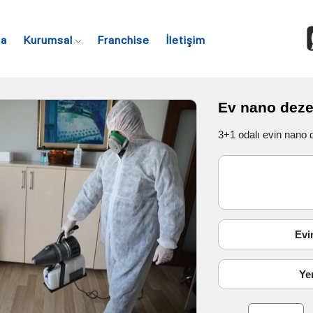
fa
Kurumsal
Franchise
İletişim
Ev nano deze
3+1 odalı evin nano 
Evin
Ye