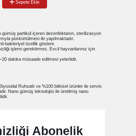
Sepete Ekle
gümüş partikül içeren dezenfektanın, sterilizasyon
ımıyla püskürtülmesi ile yapılmaktadır.
-bakteriyel özellik gösterir.
zliği işlemi gerektirmez. Evcil hayvanlarınız için
20 dakika müsaade edilmesi yeterlidir.
Biyosidal Ruhsatlı ve %100 bitkisel ürünler ile servis
dir. Nano gümüş teknolojisi ile üretilmiş nano
idir.
izliği Abonelik