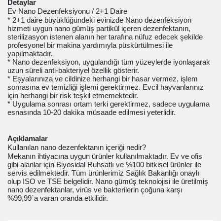
Detaylar
Ev Nano Dezenfeksiyonu / 2+1 Daire
* 2+1 daire büyüklüğündeki evinizde Nano dezenfeksiyon
hizmeti uygun nano gümüş partikül içeren dezenfektanın,
sterilizasyon istenen alanın her tarafına nüfuz edecek şekilde
profesyonel bir makina yardımıyla püskürtülmesi ile
yapılmaktadır.
* Nano dezenfeksiyon, uygulandığı tüm yüzeylerde iyonlaşarak
uzun süreli anti-bakteriyel özellik gösterir.
* Eşyalarınıza ve cildinize herhangi bir hasar vermez, işlem
sonrasına ev temizliği işlemi gerektirmez. Evcil hayvanlarınız
için herhangi bir risk teşkil etmemektedir.
* Uygulama sonrası ortam terki gerektirmez, sadece uygulama
esnasında 10-20 dakika müsaade edilmesi yeterlidir.
Açıklamalar
Kullanılan nano dezenfektanın içeriği nedir?
Mekanın ihtiyacına uygun ürünler kullanılmaktadır. Ev ve ofis
gibi alanlar için Biyosidal Ruhsatlı ve %100 bitkisel ürünler ile
servis edilmektedir. Tüm ürünlerimiz Sağlık Bakanlığı onaylı
olup ISO ve TSE belgelidir. Nano gümüş teknolojisi ile üretilmiş
nano dezenfektanlar, virüs ve bakterilerin çoğuna karşı
%99,99`a varan oranda etkilidir.