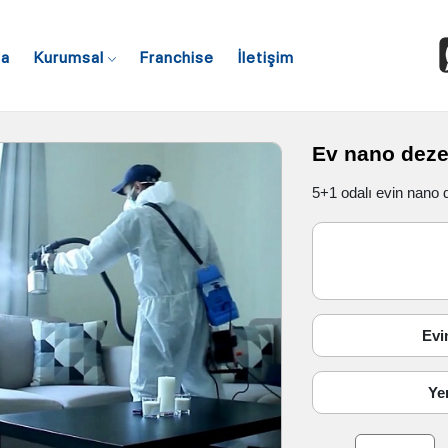
fa
Kurumsal
Franchise
İletişim
Ev nano deze
5+1 odalı evin nano 
Evin
Ye