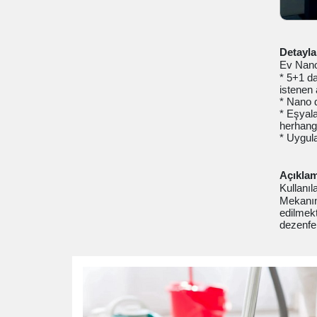
Detayla
Ev Nano
* 5+1 d
istenen 
* Nano d
* Eşyala
herhangi
* Uygul
Açıklam
Kullanıl
Mekanın 
edilmekt
dezenfek