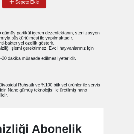
Sepete Ekle
gümüş partikül içeren dezenfektanın, sterilizasyon
ımıyla püskürtülmesi ile yapılmaktadır.
-bakteriyel özellik gösterir.
zliği işlemi gerektirmez. Evcil hayvanlarınız için
20 dakika müsaade edilmesi yeterlidir.
Biyosidal Ruhsatlı ve %100 bitkisel ürünler ile servis
dir. Nano gümüş teknolojisi ile üretilmiş nano
idir.
izliği Abonelik