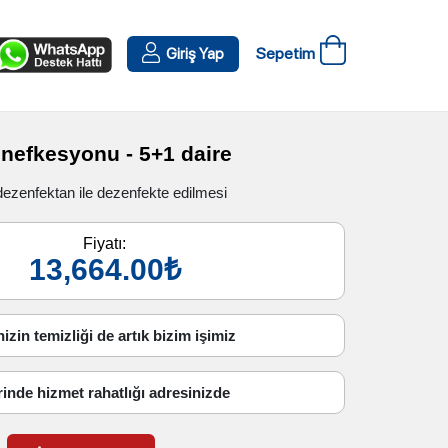
Sepetim
Giriş Yap
nefkesyonu - 5+1 daire
dezenfektan ile dezenfekte edilmesi
Fiyatı:
13,664.00₺
izin temizliği de artık bizim işimiz
rinde hizmet rahatlığı adresinizde