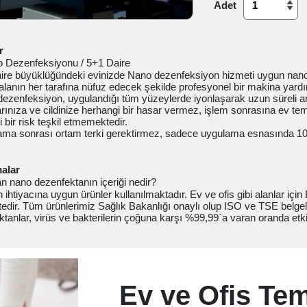
Adet
r
 Dezenfeksiyonu / 5+1 Daire
aire büyüklüğündeki evinizde Nano dezenfeksiyon hizmeti uygun nano 
alanın her tarafına nüfuz edecek şekilde profesyonel bir makina yard
ezenfeksiyon, uygulandığı tüm yüzeylerde iyonlaşarak uzun süreli anti
rınıza ve cildinize herhangi bir hasar vermez, işlem sonrasına ev temi
 bir risk teşkil etmemektedir.
ama sonrası ortam terki gerektirmez, sadece uygulama esnasında 10-
alar
an nano dezenfektanın içeriği nedir?
ihtiyacına uygun ürünler kullanılmaktadır. Ev ve ofis gibi alanlar için 
edir. Tüm ürünlerimiz Sağlık Bakanlığı onaylı olup ISO ve TSE belgeli
tanlar, virüs ve bakterilerin çoğuna karşı %99,99`a varan oranda etkil
Ev ve Ofis Tem