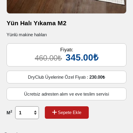
Yün Halı Yıkama M2
Yünlü makine halıları
Fiyatı:
345.00₺
460.00₺
DryClub Üyelerine Özel Fiyatı :
230.00₺
Ücretsiz adresten alım ve eve teslim servisi
2
Sepete Ekle
M