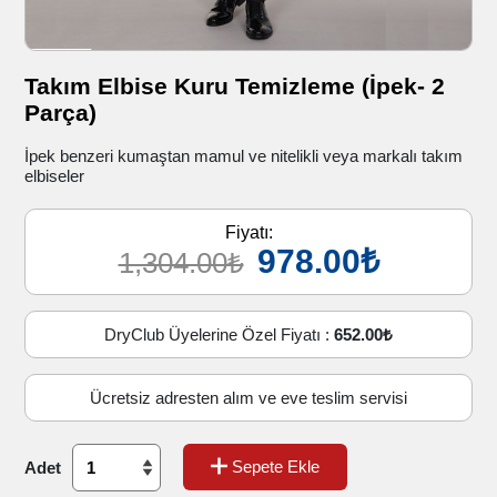
Takım Elbise Kuru Temizleme (İpek- 2
Parça)
İpek benzeri kumaştan mamul ve nitelikli veya markalı takım
elbiseler
Fiyatı:
978.00₺
1,304.00₺
DryClub Üyelerine Özel Fiyatı :
652.00₺
Ücretsiz adresten alım ve eve teslim servisi
Sepete Ekle
Adet