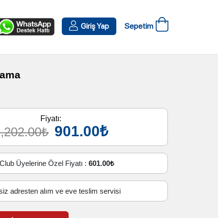
Sepetim
Giriş Yap
ıkama
Fiyatı:
901.00₺
,202.00₺
Club Üyelerine Özel Fiyatı :
601.00₺
siz adresten alım ve eve teslim servisi