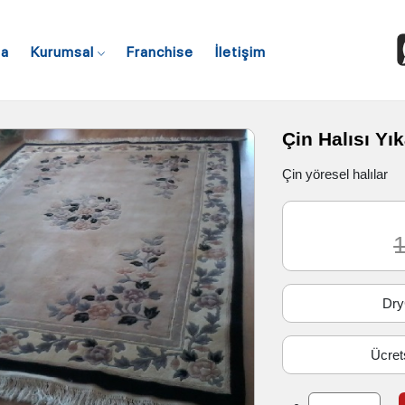
fa
Kurumsal
Franchise
İletişim
Çin Halısı Y
Çin yöresel halılar
1
Dry
Ücret